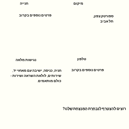
מיקום
חנייה
פרטים נוספים בקרוב
ספורטק צפון,
תל אביב
טלפון
נגישות מלאה
פרטים נוספים בקרוב
חניה, כניסה, ישיבה עם מאחזי יד,
שירותים, לולאת השראה ושירות -
כולם מותאמים.
רוֹצִים לְהִצְטָרֵף לַנִּבְחֶרֶת הַמְּנַצַּחַת שֶׁלָּנוּ?