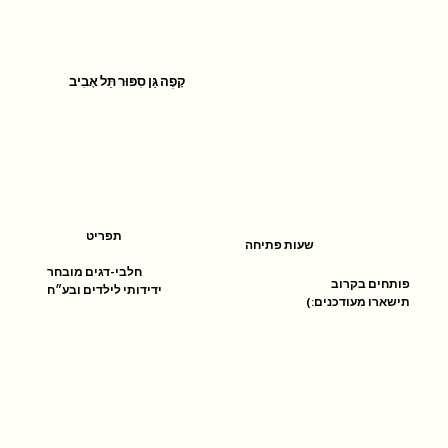
קָפֶה גַּן סִפּוּר תֵּל אָבִיב
תפריט
שעות פתיחה
חלבי-דגים מובחר
פותחים בקרוב
ידידותי לילדים ובע״ח
תישארו מעודכנים:)