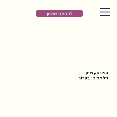
להזמנת שולחן
סְפּוֹרְטֶק צְפוֹן
תֵּל אָבִיב - בְּקָרוֹב